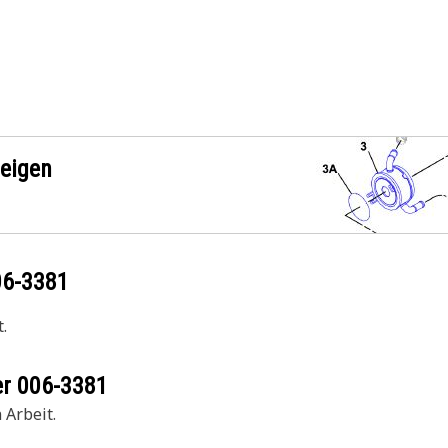
zeigen
06-3381
.
er
006-3381
 Arbeit.