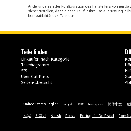
Änderungen an der Konfiguration des Herstellers können dazu
sicherzustellen, dass dieses Teil für Ihre Cat-Ausrüstung in 
Kompatibilität des Teils dar.
Teile finden
DI
Einkaufen nach Kategorie
Kon
Teilediagramm
Hä
SIS
Hi
Über Cat Parts
Ga
Seiten-Übersicht
Abf
United States English
العربية
বাংলা
Български
简体中文
繁
ಕನ್ನಡ
한국어
Norsk
Polski
Português Do Brasil
Român