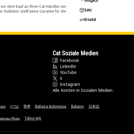
möglich
 vor dem Kauf an Ihren Cat-Händler, um
Satz
Indikator stellt keine Garantie für die
Ersetzt
Cat Soziale Medien
Facebook
LinkedIn
YouTube
X
Instagram
Alle Konten in Sozialen Medien
νικά
עברית
हिन्दी
Bahasa Indonesia
Italiano
日本語
аїнська Мова
Tiếng Việt