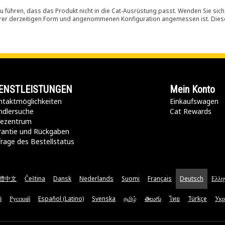
 führen, dass das Produkt nicht in die Cat-Ausrüstung passt. Wenden Sie sich
ihrer derzeitigen Form und angenommenen Konfiguration angemessen ist. Dieser 
ENSTLEISTUNGEN
Mein Konto
taktmöglichkeiten​
Einkaufswagen
ndlersuche
Cat Rewards
lfezentrum
rantie und Rückgaben
rage des Bestellstatus
體中文
Čeština
Dansk
Nederlands
Suomi
Français
Deutsch
Ελλη
ă
Русский
Español (Latino)
Svenska
தமிழ்
తెలుగు
ไทย
Türkçe
Укр