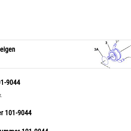
zeigen
01-9044
.
er
101-9044