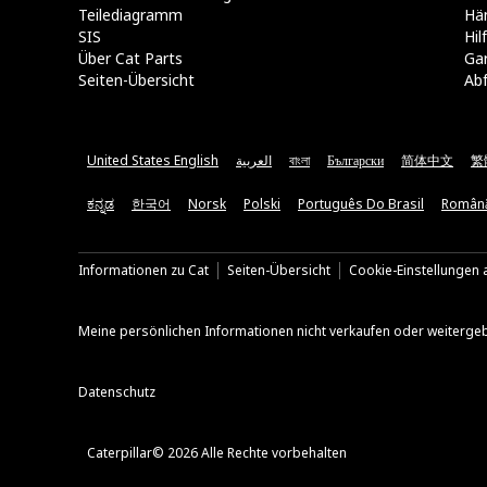
Teilediagramm
Hä
SIS
Hi
Über Cat Parts
Ga
Seiten-Übersicht
Abf
United States English
العربية
বাংলা
Български
简体中文
繁
ಕನ್ನಡ
한국어
Norsk
Polski
Português Do Brasil
Român
Informationen zu Cat
Seiten-Übersicht
Cookie-Einstellungen a
Meine persönlichen Informationen nicht verkaufen oder weiterge
Datenschutz
Caterpillar© 2026 Alle Rechte vorbehalten