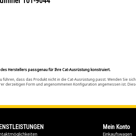
ilnummer
101-9044
 des Herstellers passgenau für Ihre Cat-Ausrüstung konstruiert.
 führen, dass das Produkt nicht in die Cat-Ausrüstung passt. Wenden Sie sich
ihrer derzeitigen Form und angenommenen Konfiguration angemessen ist. Dieser 
ENSTLEISTUNGEN
Mein Konto
taktmöglichkeiten​
Einkaufswagen