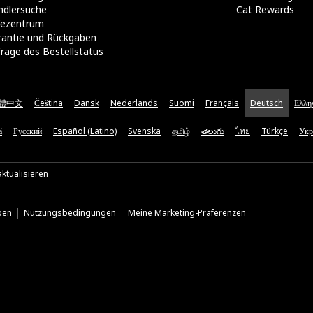
ndlersuche
Cat Rewards
lfezentrum
rantie und Rückgaben
rage des Bestellstatus
體中文
Čeština
Dansk
Nederlands
Suomi
Français
Deutsch
Ελλη
ă
Русский
Español (Latino)
Svenska
தமிழ்
తెలుగు
ไทย
Türkçe
Укр
ktualisieren
ben
Nutzungsbedingungen
Meine Marketing-Präferenzen