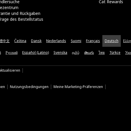
ndlersuche
Cat Rewards
lfezentrum
rantie und Rückgaben
rage des Bestellstatus
體中文
Čeština
Dansk
Nederlands
Suomi
Français
Deutsch
Ελλη
ă
Русский
Español (Latino)
Svenska
தமிழ்
తెలుగు
ไทย
Türkçe
Укр
ktualisieren
ben
Nutzungsbedingungen
Meine Marketing-Präferenzen