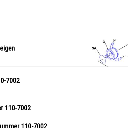
zeigen
10-7002
er
110-7002
ilnummer
110-7002