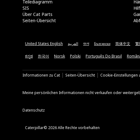
Teilediagramm
Hä
SIS
Hi
Über Cat Parts
Ga
Seiten-Übersicht
Abf
United States English
العربية
বাংলা
Български
简体中文
繁
ಕನ್ನಡ
한국어
Norsk
Polski
Português Do Brasil
Român
Informationen zu Cat
Seiten-Übersicht
Cookie-Einstellungen a
Meine persönlichen Informationen nicht verkaufen oder weiterge
Datenschutz
Caterpillar© 2026 Alle Rechte vorbehalten