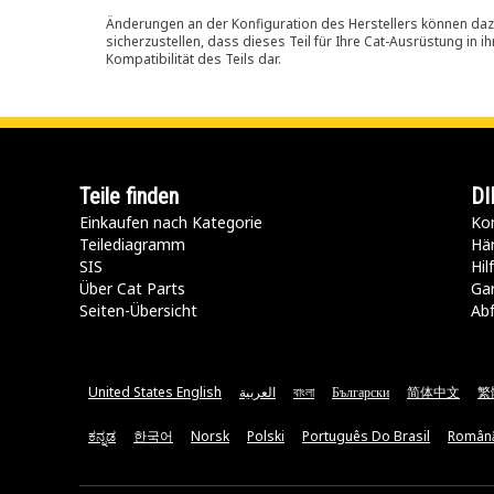
Änderungen an der Konfiguration des Herstellers können dazu
sicherzustellen, dass dieses Teil für Ihre Cat-Ausrüstung in 
Kompatibilität des Teils dar.
Teile finden
DI
Einkaufen nach Kategorie
Kon
Teilediagramm
Hä
SIS
Hi
Über Cat Parts
Ga
Seiten-Übersicht
Abf
United States English
العربية
বাংলা
Български
简体中文
繁
ಕನ್ನಡ
한국어
Norsk
Polski
Português Do Brasil
Român