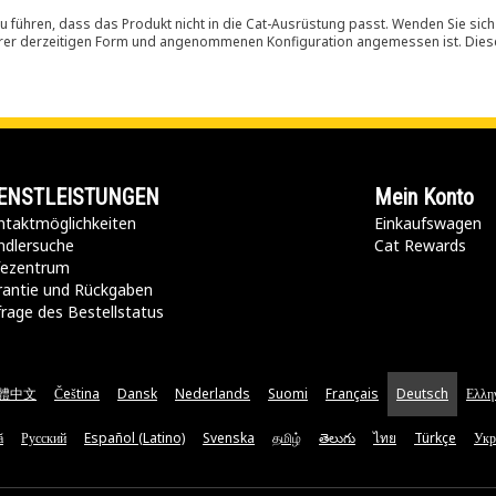
 führen, dass das Produkt nicht in die Cat-Ausrüstung passt. Wenden Sie sich
ihrer derzeitigen Form und angenommenen Konfiguration angemessen ist. Dieser 
ENSTLEISTUNGEN
Mein Konto
taktmöglichkeiten​
Einkaufswagen
ndlersuche
Cat Rewards
lfezentrum
rantie und Rückgaben
rage des Bestellstatus
體中文
Čeština
Dansk
Nederlands
Suomi
Français
Deutsch
Ελλη
ă
Русский
Español (Latino)
Svenska
தமிழ்
తెలుగు
ไทย
Türkçe
Укр