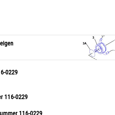
zeigen
16-0229
er
116-0229
ilnummer
116-0229