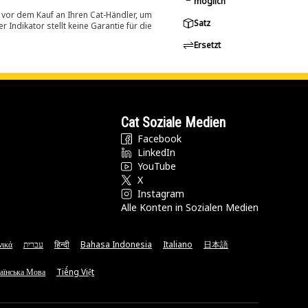
möglich
 vor dem Kauf an Ihren Cat-Händler, um
Satz
Indikator stellt keine Garantie für die
Ersetzt
Cat Soziale Medien
Facebook
LinkedIn
YouTube
X
Instagram
Alle Konten in Sozialen Medien
νικά
עברית
हिन्दी
Bahasa Indonesia
Italiano
日本語
аїнська Мова
Tiếng Việt