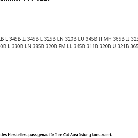
B L 345B II 345B L 325B LN 320B LU 345B II MH 365B II 3
30B L 330B LN 385B 320B FM LL 345B 311B 320B U 321B 36
 des Herstellers passgenau für Ihre Cat-Ausrüstung konstruiert.