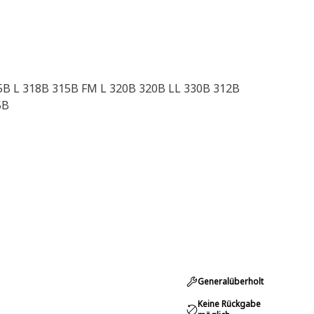
25B L 318B 315B FM L 320B 320B LL 330B 312B
5B
Generalüberholt
Keine Rückgabe