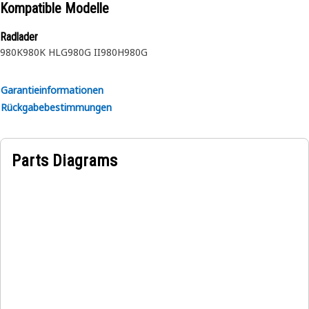
Kompatible Modelle
Radlader
980K
980K HLG
980G II
980H
980G
Garantieinformationen
Rückgabebestimmungen
Parts Diagrams