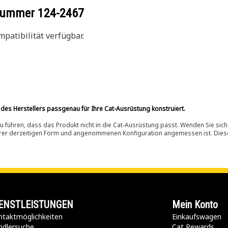
ilnummer
124-2467
patibilität verfügbar.
 des Herstellers passgenau für Ihre Cat-Ausrüstung konstruiert.
 führen, dass das Produkt nicht in die Cat-Ausrüstung passt. Wenden Sie sich
ihrer derzeitigen Form und angenommenen Konfiguration angemessen ist. Dieser 
ENSTLEISTUNGEN
Mein Konto
taktmöglichkeiten​
Einkaufswagen
ndlersuche
Cat Rewards