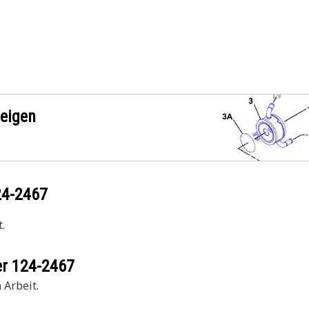
zeigen
24-2467
.
er
124-2467
 Arbeit.