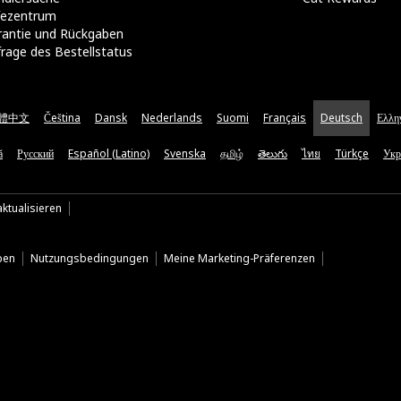
lfezentrum
rantie und Rückgaben
rage des Bestellstatus
體中文
Čeština
Dansk
Nederlands
Suomi
Français
Deutsch
Ελλη
ă
Русский
Español (Latino)
Svenska
தமிழ்
తెలుగు
ไทย
Türkçe
Укр
ktualisieren
ben
Nutzungsbedingungen
Meine Marketing-Präferenzen