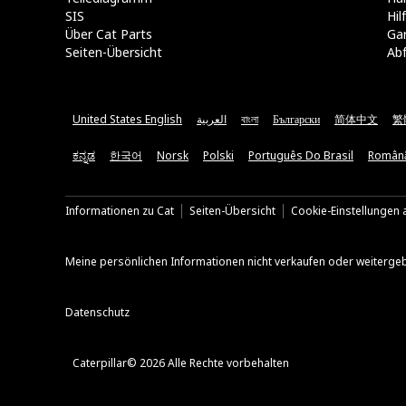
SIS
Hi
Über Cat Parts
Ga
Seiten-Übersicht
Abf
United States English
العربية
বাংলা
Български
简体中文
繁
ಕನ್ನಡ
한국어
Norsk
Polski
Português Do Brasil
Român
Informationen zu Cat
Seiten-Übersicht
Cookie-Einstellungen a
Meine persönlichen Informationen nicht verkaufen oder weiterge
Datenschutz
Caterpillar© 2026 Alle Rechte vorbehalten