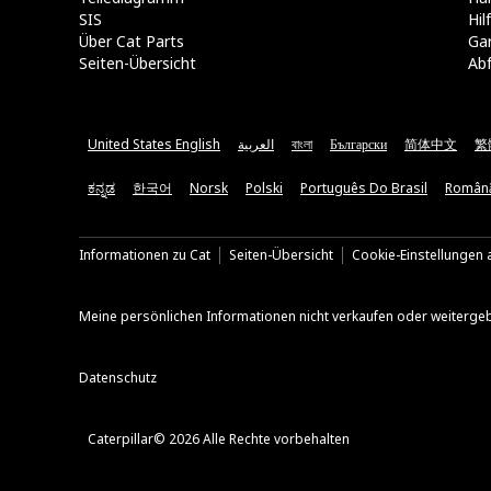
SIS
Hi
Über Cat Parts
Ga
Seiten-Übersicht
Abf
United States English
العربية
বাংলা
Български
简体中文
繁
ಕನ್ನಡ
한국어
Norsk
Polski
Português Do Brasil
Român
Informationen zu Cat
Seiten-Übersicht
Cookie-Einstellungen a
Meine persönlichen Informationen nicht verkaufen oder weiterge
Datenschutz
Caterpillar© 2026 Alle Rechte vorbehalten