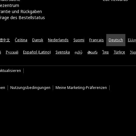
lfezentrum
rantie und Rückgaben
rage des Bestellstatus
體中文
Čeština
Dansk
Nederlands
Suomi
Français
Deutsch
Ελλη
ă
Русский
Español (Latino)
Svenska
தமிழ்
తెలుగు
ไทย
Türkçe
Укр
ktualisieren
ben
Nutzungsbedingungen
Meine Marketing-Präferenzen