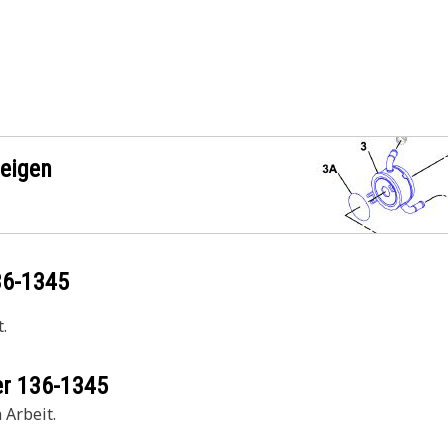
zeigen
36-1345
.
er
136-1345
 Arbeit.