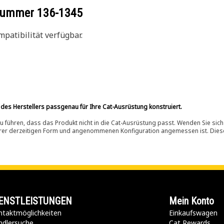
ilnummer
136-1345
patibilität verfügbar.
 des Herstellers passgenau für Ihre Cat-Ausrüstung konstruiert.
 führen, dass das Produkt nicht in die Cat-Ausrüstung passt. Wenden Sie sich
ihrer derzeitigen Form und angenommenen Konfiguration angemessen ist. Dieser 
ENSTLEISTUNGEN
Mein Konto
taktmöglichkeiten​
Einkaufswagen
ndlersuche
Cat Rewards