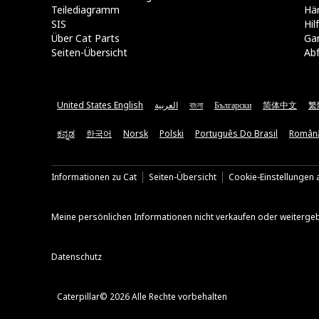
Teilediagramm
Hä
SIS
Hi
Über Cat Parts
Ga
Seiten-Übersicht
Abf
United States English
العربية
বাংলা
Български
简体中文
繁
ಕನ್ನಡ
한국어
Norsk
Polski
Português Do Brasil
Român
Informationen zu Cat
Seiten-Übersicht
Cookie-Einstellungen a
Meine persönlichen Informationen nicht verkaufen oder weiterge
Datenschutz
Caterpillar© 2026 Alle Rechte vorbehalten