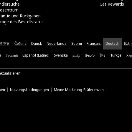
ndlersuche
Cat Rewards
lfezentrum
rantie und Rückgaben
rage des Bestellstatus
體中文
Čeština
Dansk
Nederlands
Suomi
Français
Deutsch
Ελλη
ă
Русский
Español (Latino)
Svenska
தமிழ்
తెలుగు
ไทย
Türkçe
Укр
ktualisieren
ben
Nutzungsbedingungen
Meine Marketing-Präferenzen