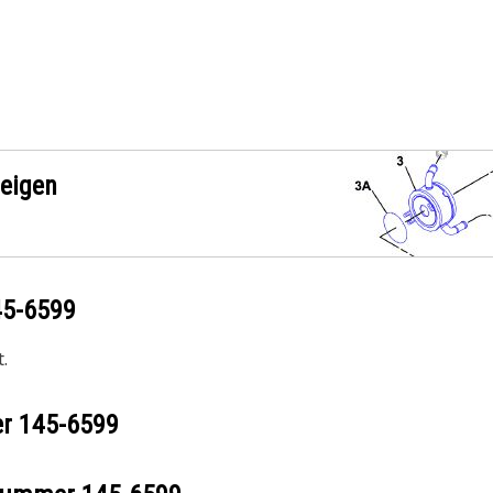
zeigen
45-6599
.
er
145-6599