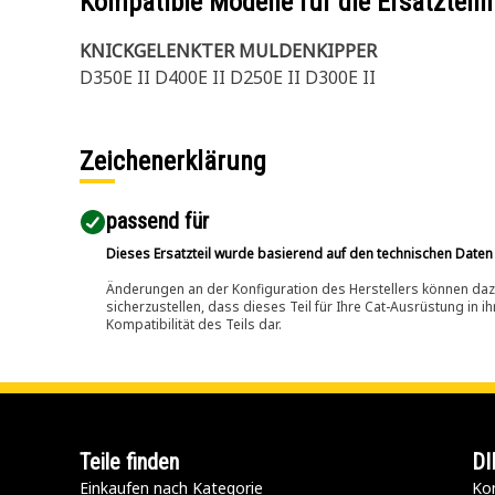
Kompatible Modelle für die Ersatzte
KNICKGELENKTER MULDENKIPPER
D350E II D400E II D250E II D300E II
Zeichenerklärung
passend für​
Dieses Ersatzteil wurde basierend auf den technischen Daten
Änderungen an der Konfiguration des Herstellers können dazu
sicherzustellen, dass dieses Teil für Ihre Cat-Ausrüstung in 
Kompatibilität des Teils dar.
Teile finden
DI
Einkaufen nach Kategorie
Kon