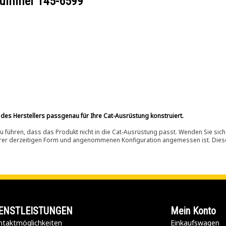
ilnummer
145-6599
 des Herstellers passgenau für Ihre Cat-Ausrüstung konstruiert.
 führen, dass das Produkt nicht in die Cat-Ausrüstung passt. Wenden Sie sich
ihrer derzeitigen Form und angenommenen Konfiguration angemessen ist. Dieser 
ENSTLEISTUNGEN
Mein Konto
taktmöglichkeiten​
Einkaufswagen