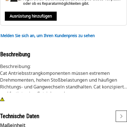
oder ob es Reparaturmöglichkeiten gibt.
Ausrüstung hinzufügen
Melden Sie sich an, um Ihren Kundenpreis zu sehen
Beschreibung
Beschreibung:
Cat Antriebsstrangkomponenten müssen extremen
Drehmomenten, hohen Stoßbelastungen und häufigen
Richtungs- und Gangwechseln standhalten. Cat konzipiert
und fertigt seine Getriebe und
Seitenantriebskomponenten unter Berücksichtigung
genau dieser Anforderungen. Das Ergebnis ist ein
Antriebsstrang, der nicht nur über eine längere
Technische Daten
Nutzungsdauer verfügt, sondern auch während der
Maßeinheit