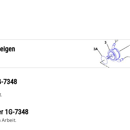
zeigen
G-7348
.
er
1G-7348
 Arbeit.