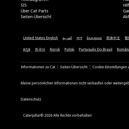
SIS
Hi
Über Cat Parts
Ga
Seiten-Übersicht
Abf
United States English
العربية
বাংলা
Български
简体中文
繁
ಕನ್ನಡ
한국어
Norsk
Polski
Português Do Brasil
Român
Informationen zu Cat
Seiten-Übersicht
Cookie-Einstellungen a
Meine persönlichen Informationen nicht verkaufen oder weiterge
Datenschutz
Caterpillar© 2026 Alle Rechte vorbehalten