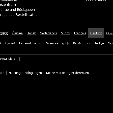
lfezentrum
rantie und Rückgaben
rage des Bestellstatus
體中文
Čeština
Dansk
Nederlands
Suomi
Français
Deutsch
Ελλη
ă
Русский
Español (Latino)
Svenska
தமிழ்
తెలుగు
ไทย
Türkçe
Укр
ktualisieren
ben
Nutzungsbedingungen
Meine Marketing-Präferenzen