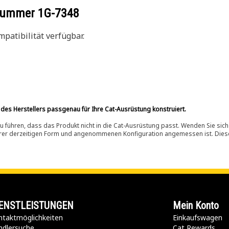
ilnummer
1G-7348
patibilität verfügbar.
 des Herstellers passgenau für Ihre Cat-Ausrüstung konstruiert.
 führen, dass das Produkt nicht in die Cat-Ausrüstung passt. Wenden Sie sich
ihrer derzeitigen Form und angenommenen Konfiguration angemessen ist. Dieser 
ENSTLEISTUNGEN
Mein Konto
taktmöglichkeiten​
Einkaufswagen
ndlersuche
Cat Rewards