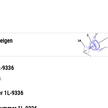
zeigen
L-9336
.
er
1L-9336