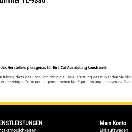
ilnummer
1L-9336
 des Herstellers passgenau für Ihre Cat-Ausrüstung konstruiert.
 führen, dass das Produkt nicht in die Cat-Ausrüstung passt. Wenden Sie sich
ihrer derzeitigen Form und angenommenen Konfiguration angemessen ist. Dieser 
ENSTLEISTUNGEN
Mein Konto
taktmöglichkeiten​
Einkaufswagen