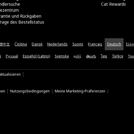
ndlersuche
Cat Rewards
lfezentrum
rantie und Rückgaben
rage des Bestellstatus
體中文
Čeština
Dansk
Nederlands
Suomi
Français
Deutsch
Ελλη
ă
Русский
Español (Latino)
Svenska
தமிழ்
తెలుగు
ไทย
Türkçe
Укр
ktualisieren
ben
Nutzungsbedingungen
Meine Marketing-Präferenzen