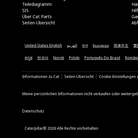
Teilediagramm
Hä
SIS
Hi
Über Cat Parts
Ga
Seiten-Übersicht
Abf
United States English
العربية
বাংলা
Български
简体中文
繁
ಕನ್ನಡ
한국어
Norsk
Polski
Português Do Brasil
Român
Informationen zu Cat
Seiten-Übersicht
Cookie-Einstellungen a
Meine persönlichen Informationen nicht verkaufen oder weiterge
Datenschutz
Caterpillar© 2026 Alle Rechte vorbehalten