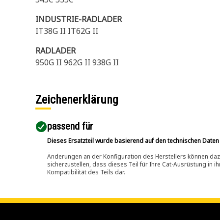
INDUSTRIE-RADLADER
IT38G II IT62G II
RADLADER
950G II 962G II 938G II
Zeichenerklärung
passend für​
Dieses Ersatzteil wurde basierend auf den technischen Daten
Änderungen an der Konfiguration des Herstellers können dazu
sicherzustellen, dass dieses Teil für Ihre Cat-Ausrüstung in 
Kompatibilität des Teils dar.