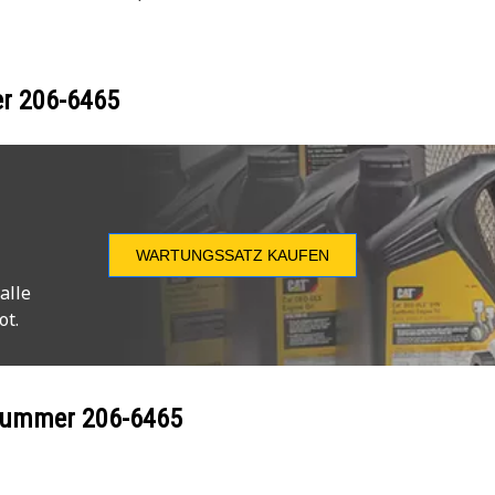
er
206-6465
WARTUNGSSATZ KAUFEN
alle
ot.
ilnummer
206-6465