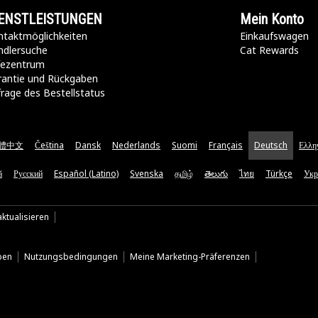
ENSTLEISTUNGEN
Mein Konto
taktmöglichkeiten​
Einkaufswagen
ndlersuche
Cat Rewards
lfezentrum
rantie und Rückgaben
rage des Bestellstatus
體中文
Čeština
Dansk
Nederlands
Suomi
Français
Deutsch
Ελλη
ă
Русский
Español (Latino)
Svenska
தமிழ்
తెలుగు
ไทย
Türkçe
Укр
ktualisieren
ben
Nutzungsbedingungen
Meine Marketing-Präferenzen