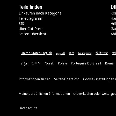
Teile finden
DI
Einkaufen nach Kategorie
Kon
Teilediagramm
Hä
SIS
Hi
Über Cat Parts
Ga
Seiten-Übersicht
Abf
United States English
العربية
বাংলা
Български
简体中文
繁
ಕನ್ನಡ
한국어
Norsk
Polski
Português Do Brasil
Român
Informationen zu Cat
Seiten-Übersicht
Cookie-Einstellungen a
Meine persönlichen Informationen nicht verkaufen oder weiterge
Datenschutz