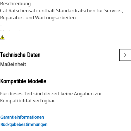
Beschreibung:
Cat Ratschensatz enthält Standardratschen für Service-,
Reparatur- und Wartungsarbeiten.
Merkmale:
• Standard-Vierkantantriebe 1/4, 3/8 und 1/2
• Rückwärtshebel sind einhändig betätigt
• Set enthält Ratschenablage
Technische Daten
• Rostschutzbeschichtung und robust
Maßeinheit
• Oberfläche: Chrom
Kompatible Modelle
Für dieses Teil sind derzeit keine Angaben zur
Kompatibilität verfügbar.
Garantieinformationen
Rückgabebestimmungen