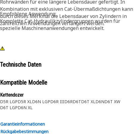
Rohrwänden für eine längere Lebensdauer gefertigt. In
Kombination mit exklusiven Cat-Übermaßdichtungen kann
Empfohlene Anwendung:
durch dieses Merkmal die Lebensdauer von Zylindern in
Komplette Cat-Hydraulikzylindergruppen wurden für
zahlreichen Anwendungen verlängert werden.
spezielle Maschinenanwendungen entwickelt.
Technische Daten
Kompatible Modelle
Kettendozer
D5R LGP
D5R XL
D6N LGP
D6R III
D6R
D6T
D6T XL
D6N
D6T XW
D6T LGP
D6N XL
Garantieinformationen
Rückgabebestimmungen