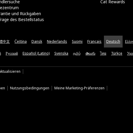
ndlersuche
Cat Rewards
lfezentrum
rantie und Rückgaben
rage des Bestellstatus
體中文
Čeština
Dansk
Nederlands
Suomi
Français
Deutsch
Ελλη
ă
Русский
Español (Latino)
Svenska
தமிழ்
తెలుగు
ไทย
Türkçe
Укр
ktualisieren
ben
Nutzungsbedingungen
Meine Marketing-Präferenzen