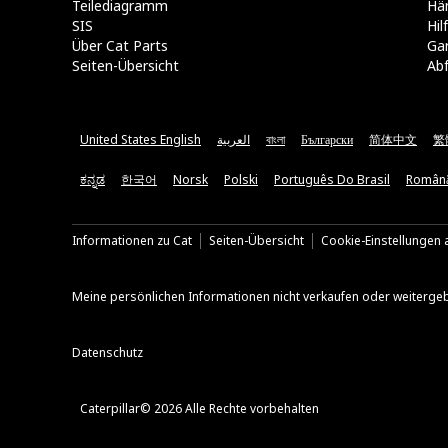
Teilediagramm
Hä
SIS
Hi
Über Cat Parts
Ga
Seiten-Übersicht
Abf
United States English
العربية
বাংলা
Български
简体中文
繁
ಕನ್ನಡ
한국어
Norsk
Polski
Português Do Brasil
Român
Informationen zu Cat
Seiten-Übersicht
Cookie-Einstellungen a
Meine persönlichen Informationen nicht verkaufen oder weiterge
Datenschutz
Caterpillar© 2026 Alle Rechte vorbehalten