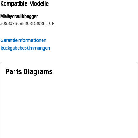
Kompatible Modelle
Minihydraulikbagger
308
309
308E
308D
308E2 CR
Garantieinformationen
Rückgabebestimmungen
Parts Diagrams