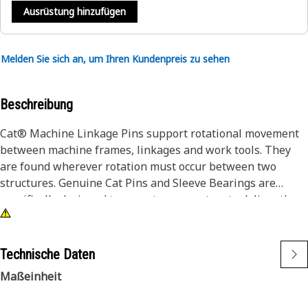
Ausrüstung hinzufügen
Melden Sie sich an, um Ihren Kundenpreis zu sehen
Beschreibung
Cat® Machine Linkage Pins support rotational movement
between machine frames, linkages and work tools. They
are found wherever rotation must occur between two
structures. Genuine Cat Pins and Sleeve Bearings are
specifically designed to operate as a system to deliver the
performance you expect. Caterpillar design engineers
match the right combination of dimensions, materials, heat
treatment, surface treatments and finish to each part to
Technische Daten
enable them to work and wear effectively with all the other
Maßeinheit
neighboring and dependent parts.