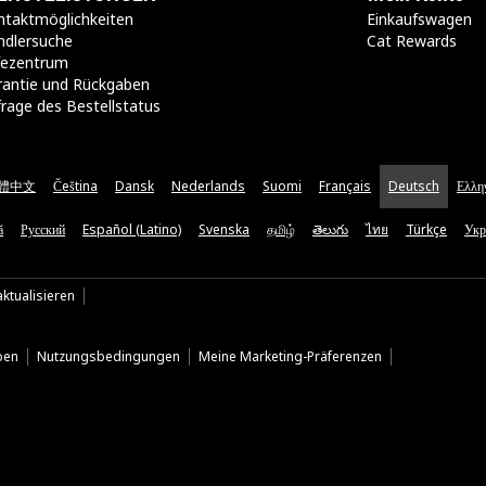
taktmöglichkeiten​
Einkaufswagen
ndlersuche
Cat Rewards
lfezentrum
rantie und Rückgaben
rage des Bestellstatus
體中文
Čeština
Dansk
Nederlands
Suomi
Français
Deutsch
Ελλη
ă
Русский
Español (Latino)
Svenska
தமிழ்
తెలుగు
ไทย
Türkçe
Укр
ktualisieren
ben
Nutzungsbedingungen
Meine Marketing-Präferenzen