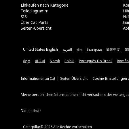
Einkaufen nach Kategorie
Kon
Teilediagramm
Hä
SIS
Hi
Über Cat Parts
Ga
Seiten-Übersicht
Abf
United States English
العربية
বাংলা
Български
简体中文
繁
ಕನ್ನಡ
한국어
Norsk
Polski
Português Do Brasil
Român
Informationen zu Cat
Seiten-Übersicht
Cookie-Einstellungen a
Meine persönlichen Informationen nicht verkaufen oder weiterge
Datenschutz
Caterpillar© 2026 Alle Rechte vorbehalten