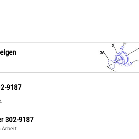
zeigen
02-9187
.
er
302-9187
 Arbeit.