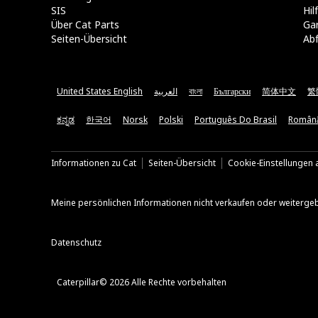
SIS
Hi
Über Cat Parts
Ga
Seiten-Übersicht
Abf
United States English
العربية
বাংলা
Български
简体中文
繁
ಕನ್ನಡ
한국어
Norsk
Polski
Português Do Brasil
Român
Informationen zu Cat
Seiten-Übersicht
Cookie-Einstellungen a
Meine persönlichen Informationen nicht verkaufen oder weiterge
Datenschutz
Caterpillar© 2026 Alle Rechte vorbehalten