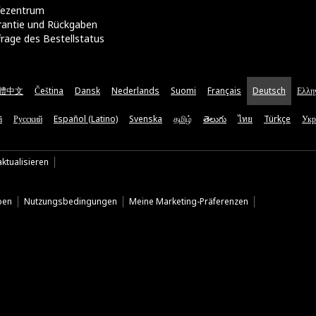
lfezentrum
rantie und Rückgaben
rage des Bestellstatus
體中文
Čeština
Dansk
Nederlands
Suomi
Français
Deutsch
Ελλη
ă
Русский
Español (Latino)
Svenska
தமிழ்
తెలుగు
ไทย
Türkçe
Укр
ktualisieren
ben
Nutzungsbedingungen
Meine Marketing-Präferenzen