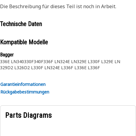
Die Beschreibung für dieses Teil ist noch in Arbeit.
Technische Daten
Kompatible Modelle
Bagger
336E LN
340
330F
340F
336F LN
324E LN
329E L
330F L
329E LN
329D2 L
326D2 L
330F LN
324E L
336F L
336E L
336F
Garantieinformationen
Rückgabebestimmungen
Parts Diagrams