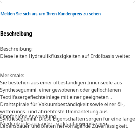
Melden Sie sich an, um Ihren Kundenpreis zu sehen
Beschreibung
Beschreibung:
Diese leiten Hydraulikflüssigkeiten auf Erdölbasis weiter.
Merkmale:
Sie bestehen aus einer ölbeständigen Innenseele aus
Synthesegummi, einer gewobenen oder geflochtenen
Textilfasergeflechteinlage mit einer geeigneten
Drahtspirale für Vakuumbeständigkeit sowie einer öl-,
witterungs- und abriebfeste Ummantelung aus
Empfohlene Anwendung:
Synthesegummi. Diese Eigenschaften sorgen für eine lange
Niederdrucksaug- oder -rücklaufanwendungen.
Lebensdauer und bieten hervorragende Zuverlässigkeit.