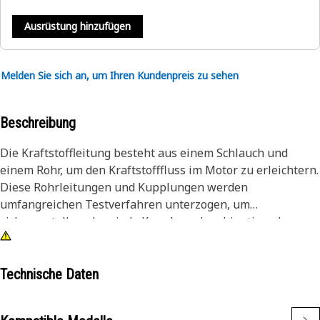
Ausrüstung hinzufügen
Melden Sie sich an, um Ihren Kundenpreis zu sehen
Beschreibung
Die Kraftstoffleitung besteht aus einem Schlauch und
einem Rohr, um den Kraftstofffluss im Motor zu erleichtern.
Diese Rohrleitungen und Kupplungen werden
umfangreichen Testverfahren unterzogen, um
sicherzustellen, dass jede Kupplungskombination als
komplettes System getestet wird, um eine präzise
Passform zu gewährleisten, bei der Sicherheit und
Zuverlässigkeit im Vordergrund stehen. Diese Baugruppe
Technische Daten
kombiniert die Vorteile eines Rohrs, wie z. B. seine
Gewichts- und Flexibilitätsvorteile, mit den