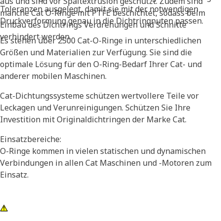
aus und sind vor Spaltextrusion geschützt. Zudem sind
Toleranzen ausgelegt, damit sie mit der notwendigen
manche Cat O-Ringe mit PTFE beschichtet, sodass beim
Druckverformung genau in die Dichtringnuten passen.
Einbau des Dichtrings Verdrehungen und Schnitte
verhindert werden.
Es stehen über 2500 Cat-O-Ringe in unterschiedlichen
Größen und Materialien zur Verfügung. Sie sind die
optimale Lösung für den O-Ring-Bedarf Ihrer Cat- und
anderer mobilen Maschinen.
Cat-Dichtungssysteme schützen wertvollere Teile vor
Leckagen und Verunreinigungen. Schützen Sie Ihre
Investition mit Originaldichtringen der Marke Cat.
Einsatzbereiche:
O-Ringe kommen in vielen statischen und dynamischen
Verbindungen in allen Cat Maschinen und -Motoren zum
Einsatz.