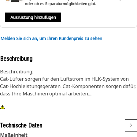
oder ob es Reparaturmöglichkeiten gibt.
Ausrüstung hinzufügen
Melden Sie sich an, um Ihren Kundenpreis zu sehen
Beschreibung
Beschreibung:
Cat-Lüfter sorgen für den Luftstrom im HLK-System von
Cat-Hochleistungsgeräten. Cat-Komponenten sorgen dafür,
dass Ihre Maschinen optimal arbeiten.
Merkmale:
• 5-Blatt-Fan-Spider-Baugruppe mit Stellschraube
• CW-Rotation
Technische Daten
• Langlebige Stahlkonstruktion
Maßeinheit