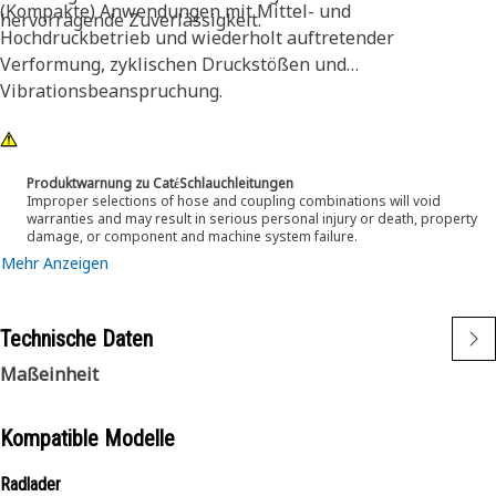
(Kompakte) Anwendungen mit Mittel- und
hervorragende Zuverlässigkeit.
Hochdruckbetrieb und wiederholt auftretender
Verformung, zyklischen Druckstößen und
Vibrationsbeanspruchung.
Produktwarnung zu CatέSchlauchleitungen
Improper selections of hose and coupling combinations will void
warranties and may result in serious personal injury or death, property
damage, or component and machine system failure.
Mehr Anzeigen
Technische Daten
Maßeinheit
Kompatible Modelle
Radlader