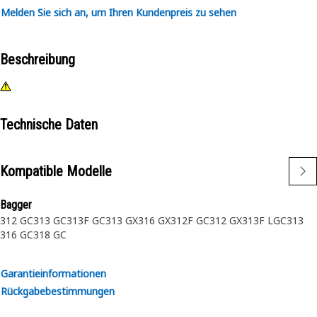
Melden Sie sich an, um Ihren Kundenpreis zu sehen
Beschreibung
Technische Daten
Kompatible Modelle
Bagger
312 GC
313 GC
313F GC
313 GX
316 GX
312F GC
312 GX
313F LGC
313
316 GC
318 GC
Garantieinformationen
Rückgabebestimmungen