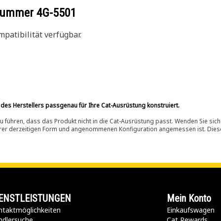
ilnummer
4G-5501
patibilität verfügbar.
 des Herstellers passgenau für Ihre Cat-Ausrüstung konstruiert.
 führen, dass das Produkt nicht in die Cat-Ausrüstung passt. Wenden Sie sich
ihrer derzeitigen Form und angenommenen Konfiguration angemessen ist. Dieser 
ENSTLEISTUNGEN
Mein Konto
taktmöglichkeiten​
Einkaufswagen
ndlersuche
Cat Rewards