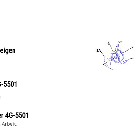
zeigen
G-5501
.
er
4G-5501
 Arbeit.