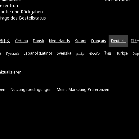
lfezentrum
rantie und Rückgaben
rage des Bestellstatus
體中文
Čeština
Dansk
Nederlands
Suomi
Français
Deutsch
Ελλη
ă
Русский
Español (Latino)
Svenska
தமிழ்
తెలుగు
ไทย
Türkçe
Укр
ktualisieren
ben
Nutzungsbedingungen
Meine Marketing-Präferenzen