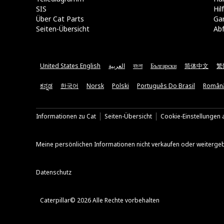
SIS
Hi
Über Cat Parts
Ga
Seiten-Übersicht
Abf
United States English
العربية
বাংলা
Български
简体中文
繁
ಕನ್ನಡ
한국어
Norsk
Polski
Português Do Brasil
Român
Informationen zu Cat
Seiten-Übersicht
Cookie-Einstellungen a
Meine persönlichen Informationen nicht verkaufen oder weiterge
Datenschutz
Caterpillar© 2026 Alle Rechte vorbehalten