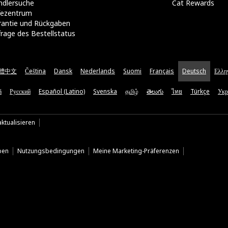
ndlersuche
Cat Rewards
lfezentrum
rantie und Rückgaben
rage des Bestellstatus
體中文
Čeština
Dansk
Nederlands
Suomi
Français
Deutsch
Ελλη
ă
Русский
Español (Latino)
Svenska
தமிழ்
తెలుగు
ไทย
Türkçe
Укр
ktualisieren
ben
Nutzungsbedingungen
Meine Marketing-Präferenzen