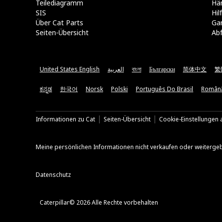
Teilediagramm
Hä
SIS
Hi
Über Cat Parts
Ga
Seiten-Übersicht
Abf
United States English
العربية
বাংলা
Български
简体中文
繁
ಕನ್ನಡ
한국어
Norsk
Polski
Português Do Brasil
Român
Informationen zu Cat
Seiten-Übersicht
Cookie-Einstellungen a
Meine persönlichen Informationen nicht verkaufen oder weiterge
Datenschutz
Caterpillar© 2026 Alle Rechte vorbehalten