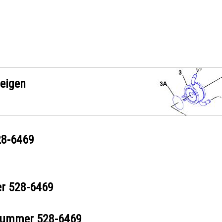
zeigen
28-6469
er
528-6469
ilnummer
528-6469