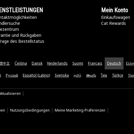
ENSTLEISTUNGEN
Mein Konto
taktmöglichkeiten​
Einkaufswagen
ndlersuche
Cat Rewards
lfezentrum
rantie und Rückgaben
rage des Bestellstatus
體中文
Čeština
Dansk
Nederlands
Suomi
Français
Deutsch
Ελλη
ă
Русский
Español (Latino)
Svenska
தமிழ்
తెలుగు
ไทย
Türkçe
Укр
ktualisieren
ben
Nutzungsbedingungen
Meine Marketing-Präferenzen