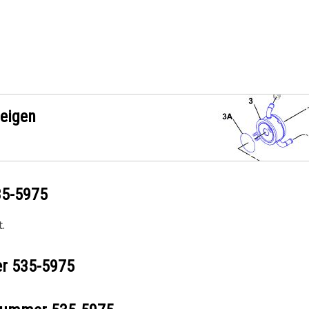
zeigen
35-5975
.
er
535-5975