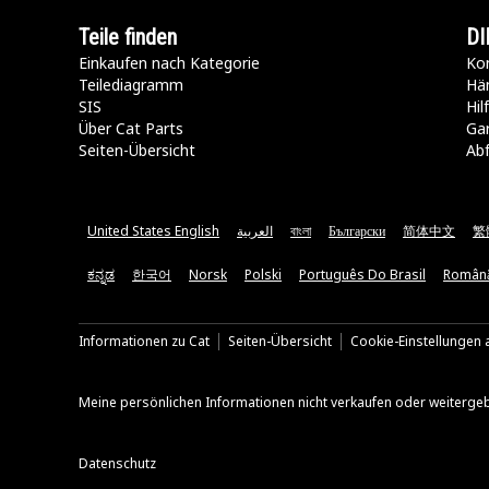
Teile finden
DI
Einkaufen nach Kategorie
Kon
Teilediagramm
Hä
SIS
Hi
Über Cat Parts
Ga
Seiten-Übersicht
Abf
United States English
العربية
বাংলা
Български
简体中文
繁
ಕನ್ನಡ
한국어
Norsk
Polski
Português Do Brasil
Român
Informationen zu Cat
Seiten-Übersicht
Cookie-Einstellungen a
Meine persönlichen Informationen nicht verkaufen oder weiterge
Datenschutz