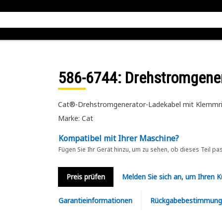
586-6744
: Drehstromgene
Cat®-Drehstromgenerator-Ladekabel mit Klemmrin
Marke: Cat
Kompatibel mit Ihrer Maschine?
Fügen Sie Ihr Gerät hinzu, um zu sehen, ob dieses Teil pa
Preis prüfen
Melden Sie sich an, um Ihren 
Garantieinformationen
Rückgabebestimmung