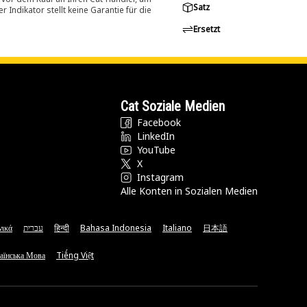
Satz
Indikator stellt keine Garantie für die
Ersetzt
Cat Soziale Medien
Facebook
LinkedIn
YouTube
X
Instagram
Alle Konten in Sozialen Medien
νικά
עברית
हिन्दी
Bahasa Indonesia
Italiano
日本語
аїнська Мова
Tiếng Việt