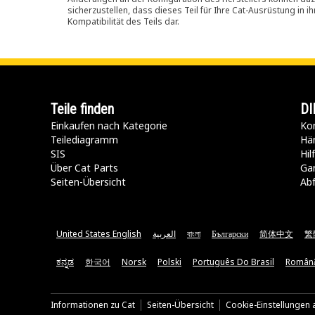
sicherzustellen, dass dieses Teil für Ihre Cat-Ausrüstung in 
Kompatibilität des Teils dar.
Teile finden
DI
Einkaufen nach Kategorie
Kon
Teilediagramm
Hä
SIS
Hi
Über Cat Parts
Ga
Seiten-Übersicht
Abf
United States English
العربية
বাংলা
Български
简体中文
繁
ಕನ್ನಡ
한국어
Norsk
Polski
Português Do Brasil
Român
Informationen zu Cat
Seiten-Übersicht
Cookie-Einstellungen a