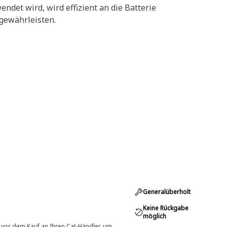
det wird, wird effizient an die Batterie
 gewährleisten.
Generalüberholt
Keine Rückgabe
möglich
 vor dem Kauf an Ihren Cat-Händler, um