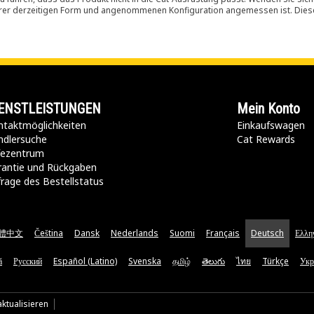
ihrer derzeitigen Form und angenommenen Konfiguration angemessen ist. Dieser 
ENSTLEISTUNGEN
Mein Konto
taktmöglichkeiten​
Einkaufswagen
ndlersuche
Cat Rewards
lfezentrum
rantie und Rückgaben
rage des Bestellstatus
體中文
Čeština
Dansk
Nederlands
Suomi
Français
Deutsch
Ελλη
ă
Русский
Español (Latino)
Svenska
தமிழ்
తెలుగు
ไทย
Türkçe
Укр
ktualisieren