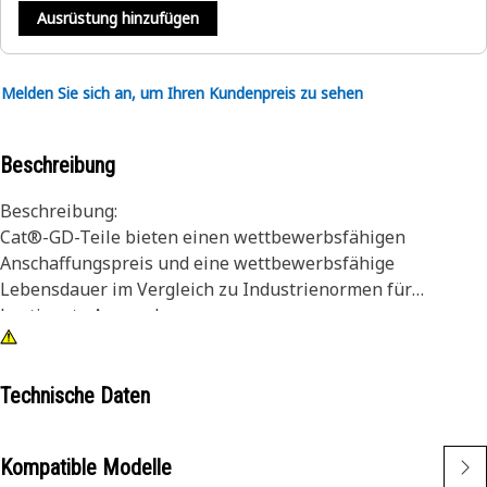
Ausrüstung hinzufügen
Melden Sie sich an, um Ihren Kundenpreis zu sehen
Beschreibung
Beschreibung:
Cat®-GD-Teile bieten einen wettbewerbsfähigen
Anschaffungspreis und eine wettbewerbsfähige
Lebensdauer im Vergleich zu Industrienormen für
bestimmte Anwendungen.
Eigenschaften:
Für GD-Teile gilt die standardmäßige Cat-
Technische Daten
Ersatzteilgarantie®.
GD-Teile erfüllen die Erwartungen der Branche an
Kompatible Modelle
Haltbarkeit und Technologie.