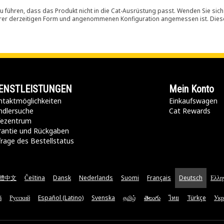
 führen, dass das Produkt nicht in die Cat-Ausrüstung passt. Wenden Sie sich
ihrer derzeitigen Form und angenommenen Konfiguration angemessen ist. Dieser 
ENSTLEISTUNGEN
Mein Konto
taktmöglichkeiten​
Einkaufswagen
ndlersuche
Cat Rewards
lfezentrum
rantie und Rückgaben
rage des Bestellstatus
體中文
Čeština
Dansk
Nederlands
Suomi
Français
Deutsch
Ελλη
ă
Русский
Español (Latino)
Svenska
தமிழ்
తెలుగు
ไทย
Türkçe
Укр