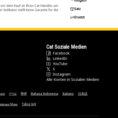
möglich
 vor dem Kauf an Ihren Cat-Händler, um
Satz
Indikator stellt keine Garantie für die
Ersetzt
Cat Soziale Medien
Facebook
LinkedIn
YouTube
X
Instagram
Alle Konten in Sozialen Medien
νικά
עברית
हिन्दी
Bahasa Indonesia
Italiano
日本語
аїнська Мова
Tiếng Việt