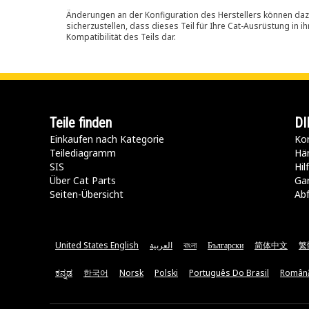
Änderungen an der Konfiguration des Herstellers können dazu
sicherzustellen, dass dieses Teil für Ihre Cat-Ausrüstung in 
Kompatibilität des Teils dar.
Teile finden
DI
Einkaufen nach Kategorie
Kon
Teilediagramm
Hä
SIS
Hi
Über Cat Parts
Ga
Seiten-Übersicht
Abf
United States English
العربية
বাংলা
Български
简体中文
繁
ಕನ್ನಡ
한국어
Norsk
Polski
Português Do Brasil
Român