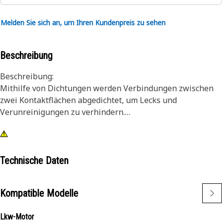
Melden Sie sich an, um Ihren Kundenpreis zu sehen
Beschreibung
Beschreibung:
Mithilfe von Dichtungen werden Verbindungen zwischen
zwei Kontaktflächen abgedichtet, um Lecks und
Verunreinigungen zu verhindern.
Merkmale:
Cat®-Ersatzteile werden nach exakten Vorgaben gefertigt
und sind auf Haltbarkeit, Zuverlässigkeit, Produktivität,
Technische Daten
Kosteneffizienz und geringere Umweltbelastung ausgelegt.
Kompatible Modelle
Das Cat-Dichtungssystem wird im Rahmen eines
zuverlässigen Verfahrens entwickelt, getestet und geprüft.
Lkw-Motor
Mit den neuesten Cat-Originaldichtungen schützen Sie