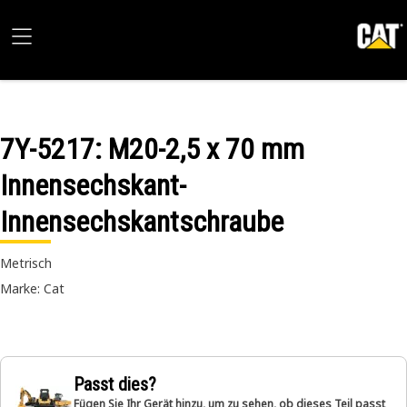
7Y-5217
: M20-2,5 x 70 mm
Innensechskant-
Innensechskantschraube
Metrisch
Marke: Cat
Passt dies?
Fügen Sie Ihr Gerät hinzu, um zu sehen, ob dieses Teil passt