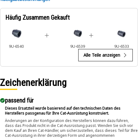
impact wrenches to handle hexagonal fasteners on
equipment components, ensuring efficient maintenance
Häufig Zusammen Gekauft
and assembly operations.
9U-6540
9U-6539
9U-6533
Alle Teile anzeigen
Zeichenerklärung
passend für​
Dieses Ersatzteil wurde basierend auf den technischen Daten des
Herstellers passgenau für Ihre Cat-Ausrüstung konstruiert.
Änderungen an der Konfiguration des Herstellers können dazu führen,
dass das Produkt nicht in die Cat-Ausrüstung passt. Wenden Sie sich vor
dem Kauf an Ihren Cat-Händler, um sicherzustellen, dass dieses Teil für Ihre
Cat-Ausrüstung in ihrer derzeitigen Form und angenommenen