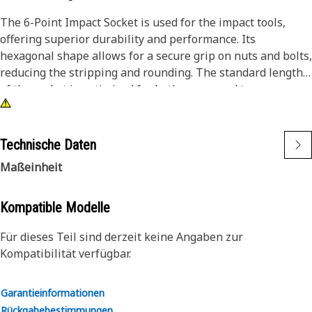
The 6-Point Impact Socket is used for the impact tools,
offering superior durability and performance. Its
hexagonal shape allows for a secure grip on nuts and bolts,
reducing the stripping and rounding. The standard length
of the socket is optimized for both access and torque
applications. The black oxide finish enhances resistance to
corrosion and wear, extending the tool's lifespan.
Technische Daten
Attributes:
Maßeinheit
• Compatible with standard 3/4 inch drive size for impact
tools.
• Handles high-torque applications without deformation.
Kompatible Modelle
• Provides an accurate fit for 38 millimeters hexagon
Für dieses Teil sind derzeit keine Angaben zur
fasteners.
Kompatibilität verfügbar.
• Provides excellent gripping power for reliable fastening.
Applications:
Garantieinformationen
The 6-Point Impact Socket is used in conjunction with
Rückgabebestimmungen