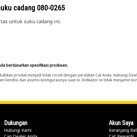
suku cadang
080-0265
itas untuk suku cadang ini.
nda berdasarkan spesifikasi produsen.
abkan produk menjadi tidak cocok dengan peralatan Cat Anda. Hubungi Deal
m kondisi dan asumsi konfigurasinya saat ini. Indikator ini tidak menjamin k
Dukungan
Akun Saya
Hubungi Kami
Keranjang Bel
Cari Dealer Anda
Cat Rewards