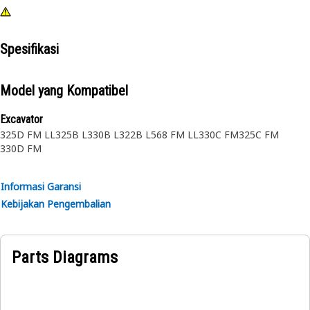
Spesifikasi
Model yang Kompatibel
Excavator
325D FM LL
325B L
330B L
322B L
568 FM LL
330C FM
325C FM
330D FM
Informasi Garansi
Kebijakan Pengembalian
Parts Diagrams