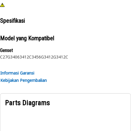
Spesifikasi
Model yang Kompatibel
Genset
C27
G3406
3412C
3456
G3412
G3412C
Informasi Garansi
Kebijakan Pengembalian
Parts Diagrams