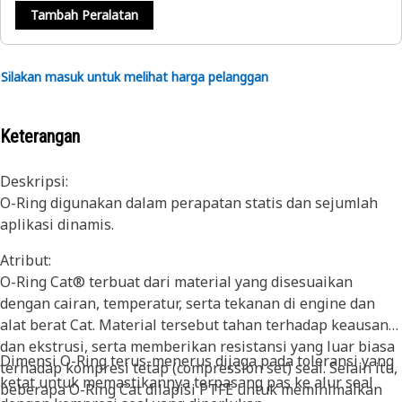
Tambah Peralatan
Silakan masuk untuk melihat harga pelanggan
Keterangan
Deskripsi:
O-Ring digunakan dalam perapatan statis dan sejumlah
aplikasi dinamis.
Atribut:
O-Ring Cat® terbuat dari material yang disesuaikan
dengan cairan, temperatur, serta tekanan di engine dan
alat berat Cat. Material tersebut tahan terhadap keausan
dan ekstrusi, serta memberikan resistansi yang luar biasa
Dimensi O-Ring terus-menerus dijaga pada toleransi yang
terhadap kompresi tetap (compression set) seal. Selain itu,
ketat untuk memastikannya terpasang pas ke alur seal
beberapa O-Ring Cat dilapisi PTFE untuk meminimalkan