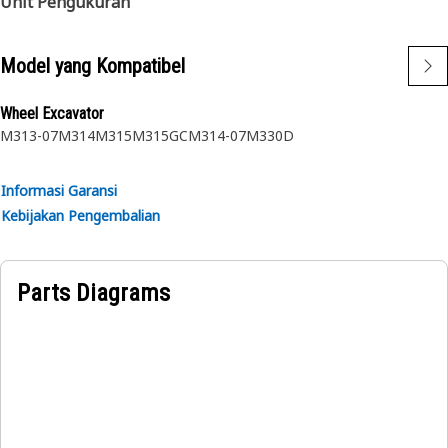
Unit Pengukuran
Model yang Kompatibel
Wheel Excavator
M313-07
M314
M315
M315GC
M314-07
M330D
Informasi Garansi
Kebijakan Pengembalian
Parts Diagrams