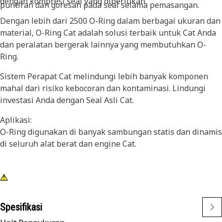
dengan kompresi seal yang diperlukan.
puntiran dan goresan pada seal selama pemasangan.
Dengan lebih dari 2500 O-Ring dalam berbagai ukuran dan
material, O-Ring Cat adalah solusi terbaik untuk Cat Anda
dan peralatan bergerak lainnya yang membutuhkan O-
Ring.
Sistem Perapat Cat melindungi lebih banyak komponen
mahal dari risiko kebocoran dan kontaminasi. Lindungi
investasi Anda dengan Seal Asli Cat.
Aplikasi:
O-Ring digunakan di banyak sambungan statis dan dinamis
di seluruh alat berat dan engine Cat.
Spesifikasi