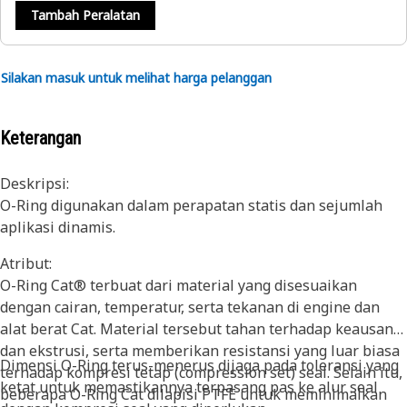
Tambah Peralatan
Silakan masuk untuk melihat harga pelanggan
Keterangan
Deskripsi:
O-Ring digunakan dalam perapatan statis dan sejumlah
aplikasi dinamis.
Atribut:
O-Ring Cat® terbuat dari material yang disesuaikan
dengan cairan, temperatur, serta tekanan di engine dan
alat berat Cat. Material tersebut tahan terhadap keausan
dan ekstrusi, serta memberikan resistansi yang luar biasa
Dimensi O-Ring terus-menerus dijaga pada toleransi yang
terhadap kompresi tetap (compression set) seal. Selain itu,
ketat untuk memastikannya terpasang pas ke alur seal
beberapa O-Ring Cat dilapisi PTFE untuk meminimalkan