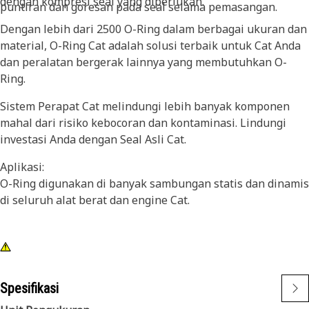
dengan kompresi seal yang diperlukan.
puntiran dan goresan pada seal selama pemasangan.
Dengan lebih dari 2500 O-Ring dalam berbagai ukuran dan
material, O-Ring Cat adalah solusi terbaik untuk Cat Anda
dan peralatan bergerak lainnya yang membutuhkan O-
Ring.
Sistem Perapat Cat melindungi lebih banyak komponen
mahal dari risiko kebocoran dan kontaminasi. Lindungi
investasi Anda dengan Seal Asli Cat.
Aplikasi:
O-Ring digunakan di banyak sambungan statis dan dinamis
di seluruh alat berat dan engine Cat.
Spesifikasi