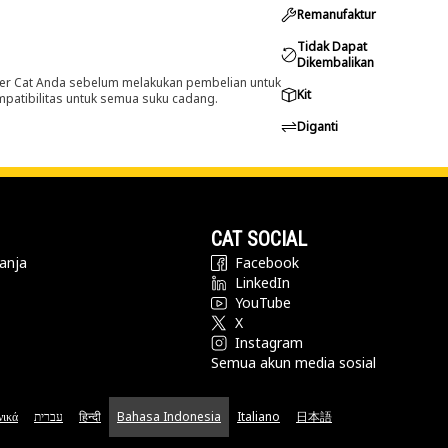
Remanufaktur
Tidak Dapat
Dikembalikan
er Cat Anda sebelum melakukan pembelian untuk
Kit
ompatibilitas untuk semua suku cadang.
Diganti
CAT SOCIAL
anja
Facebook
LinkedIn
YouTube
X
Instagram
Semua akun media sosial
νικά
עברית
हिन्दी
Bahasa Indonesia
Italiano
日本語