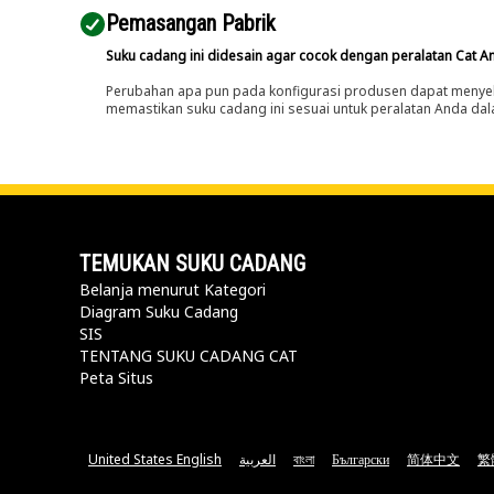
Pemasangan Pabrik
Suku cadang ini didesain agar cocok dengan peralatan Cat A
Perubahan apa pun pada konfigurasi produsen dapat menyeb
memastikan suku cadang ini sesuai untuk peralatan Anda dala
TEMUKAN SUKU CADANG
Belanja menurut Kategori
Diagram Suku Cadang
SIS
TENTANG SUKU CADANG CAT
Peta Situs
United States English
العربية
বাংলা
Български
简体中文
繁