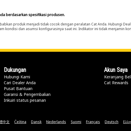
nda berdasarkan spesifikasi produsen.
abkan produk menjadi tidak cocok dengan peralatan Cat Anda. Hubungi Deal
m kondisi dan asumsi konfigurasinya saat ini. Indikator ini tidak menjamin k
Dukungan
Akun Saya
Hubungi Kami
Keranjang Bel
Cari Dealer Anda
Cat Rewards
Pusat Bantuan
Garansi & Pengembalian
Inkuiri status pesanan
體中文
Čeština
Dansk
Nederlands
Suomi
Français
Deutsch
Ελλη