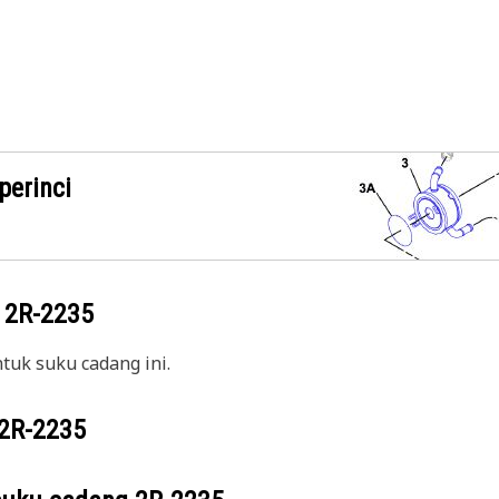
perinci
g
2R-2235
uk suku cadang ini.
2R-2235