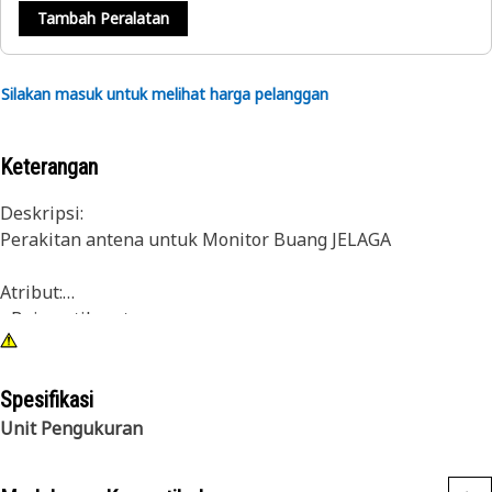
Tambah Peralatan
Silakan masuk untuk melihat harga pelanggan
Keterangan
Deskripsi:
Perakitan antena untuk Monitor Buang JELAGA
Atribut:
• Baja antikarat
• Tutup pelindung debu
Aplikasi:
Spesifikasi
• Kendaraan Non Jalan Raya, engine industri dan gas
Unit Pengukuran
• Sensor gas buang Cat merupakan penggunaan sensor
khusus. Bacalah buku panduan yang Anda miliki atau