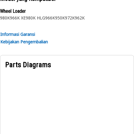
• Rekayasa presisi untuk kinerja yang andal.
• Daya tahan untuk menahan penggunaan berulang.
Wheel Loader
• Hubungan mulus antara gagang pintu dan unit pengunci.
980K
966K XE
980K HLG
966K
950K
972K
962K
• Operasi lancar untuk memudahkan akses ke kabin.
Informasi Garansi
Aplikasi:
Kebijakan Pengembalian
Batang Linkage Pintu Kabin memungkinkan operator
mengakses kabin dengan mudah sekaligus menjaga
keamanan kabin saat ditutup. Komponen ini penting untuk
Parts Diagrams
keamanan dan kenyamanan, menjadikannya bagian
integral dari pintu alat berat.