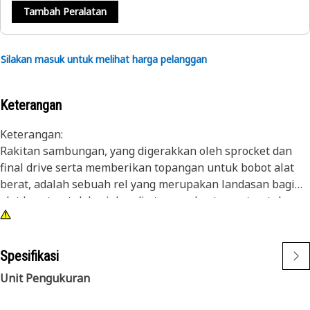
Tambah Peralatan
Silakan masuk untuk melihat harga pelanggan
Keterangan
Keterangan:
Rakitan sambungan, yang digerakkan oleh sprocket dan
final drive serta memberikan topangan untuk bobot alat
berat, adalah sebuah rel yang merupakan landasan bagi
alat berat untuk berjalan di atasnya dan tempat untuk
memasang shoe.
Atribut:
Spesifikasi
Track Tugas Umum dikembangkan untuk menyediakan
Unit Pengukuran
opsi yang efisien dari segi biaya untuk alat berat dengan
penggunaan di akhir siklus hidup atau penggunaan