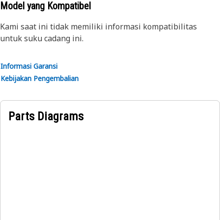
rendah. Track ini ditawarkan dengan harga awal yang
Model yang Kompatibel
rendah dan didesain untuk digunakan hingga rusak. Semua
Kami saat ini tidak memiliki informasi kompatibilitas
Undercarriage Cat® didukung oleh Asuransi Undercarriage
untuk suku cadang ini.
dan dibuat oleh Caterpillar serta diperkeras dan
kualitasnya telah diuji untuk memastikan produktivitas
dan kinerja yang sesuai dengan kebutuhan di lokasi
Informasi Garansi
pengoperasian.
Kebijakan Pengembalian
Parts Diagrams