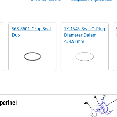
563-8601: Grup Seal
7X-1548: Seal-O-Ring
Duo
Diameter Dalam
454,91mm
r
perinci