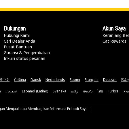
Dukungan
Akun Saya
Hubungi Kami
Keranjang Bel
Cari Dealer Anda
Cat Rewards
Pusat Bantuan
Garansi & Pengembalian
Inkuiri status pesanan
體中文
Čeština
Dansk
Nederlands
Suomi
Français
Deutsch
Ελλη
ă
Русский
Español (Latino)
Svenska
தமிழ்
తెలుగు
ไทย
Türkçe
Укр
gan Menjual atau Membagikan Informasi Pribadi Saya