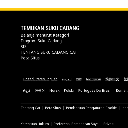
TEMUKAN SUKU CADANG
Belanja menurut Kategori
Diagram Suku Cadang
SIS
TENTANG SUKU CADANG CAT
Peta Situs
United States English
العربية
বাংলা
Български
简体中文
繁
ಕನ್ನಡ
한국어
Norsk
Polski
Português Do Brasil
Român
Tentang Cat
Peta Situs
Pembaruan Pengaturan Cookie
Jan
Ketentuan Hukum
Preferensi Pemasaran Saya
Privasi