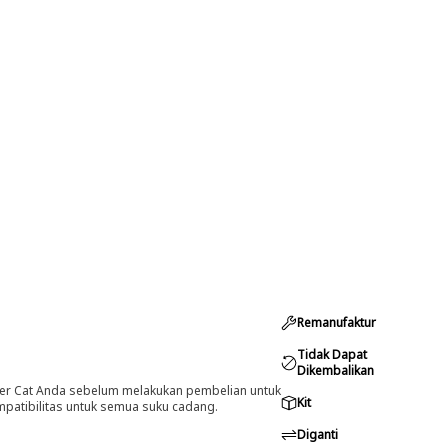
Remanufaktur
Tidak Dapat
Dikembalikan
er Cat Anda sebelum melakukan pembelian untuk
Kit
ompatibilitas untuk semua suku cadang.
Diganti