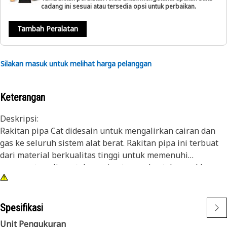
cadang ini sesuai atau tersedia opsi untuk perbaikan.
Tambah Peralatan
Silakan masuk untuk melihat harga pelanggan
Keterangan
Deskripsi:
Rakitan pipa Cat didesain untuk mengalirkan cairan dan
gas ke seluruh sistem alat berat. Rakitan pipa ini terbuat
dari material berkualitas tinggi untuk memenuhi
persyaratan aliran, toleransi getaran, dan tekanan khusus
aplikasi untuk peralatan tugas berat Cat.
Atribut:
Spesifikasi
• Mur berulir M12 (kedua ujungnya)
Unit Pengukuran