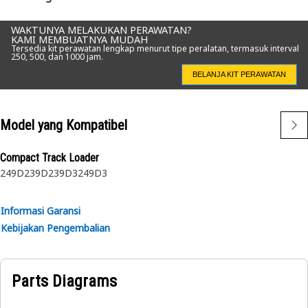
• Pengganti langsung OEM
• Dibuat untuk memberikan masa pakai dan keandalan
WAKTUNYA MELAKUKAN PERAWATAN?
yang lebih lama dalam kondisi pengoperasian yang berat
KAMI MEMBUATNYA MUDAH
Tersedia kit perawatan lengkap menurut tipe peralatan, termasuk interval
250, 500, dan 1000 jam.
Aplikasi:
BELANJA KIT PERAWATAN
Lihat buku petunjuk pemilik atau hubungi Dealer Cat
setempat untuk mendapatkan informasi lebih lanjut.
Model yang Kompatibel
Compact Track Loader
249D
239D
239D3
249D3
Informasi Garansi
Kebijakan Pengembalian
Parts Diagrams