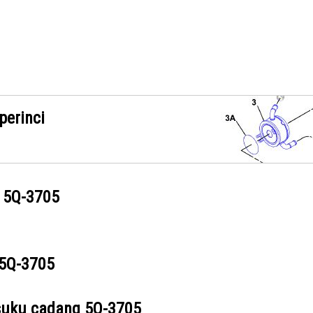
perinci
g
5Q-3705
5Q-3705
suku cadang
5Q-3705