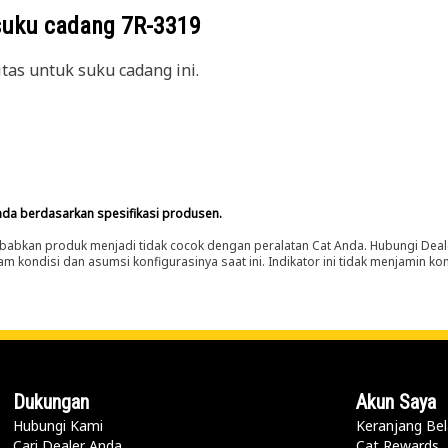
suku cadang
7R-3319
itas untuk suku cadang ini.
nda berdasarkan spesifikasi produsen.
abkan produk menjadi tidak cocok dengan peralatan Cat Anda. Hubungi Deal
m kondisi dan asumsi konfigurasinya saat ini. Indikator ini tidak menjamin k
Dukungan
Akun Saya
Hubungi Kami
Keranjang Bel
Cari Dealer Anda
Cat Rewards