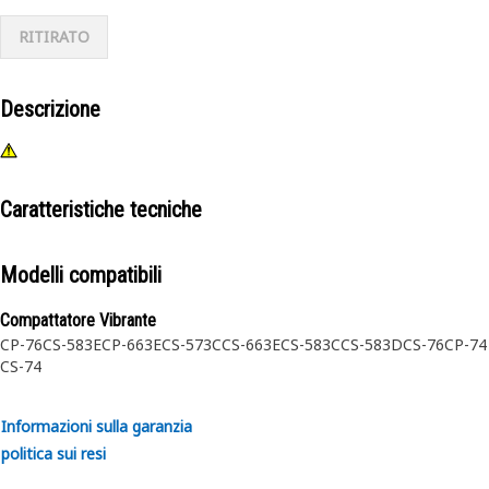
RITIRATO
Descrizione
Caratteristiche tecniche
Modelli compatibili
Compattatore Vibrante
CP-76
CS-583E
CP-663E
CS-573C
CS-663E
CS-583C
CS-583D
CS-76
CP-74
CS-74
Informazioni sulla garanzia
politica sui resi