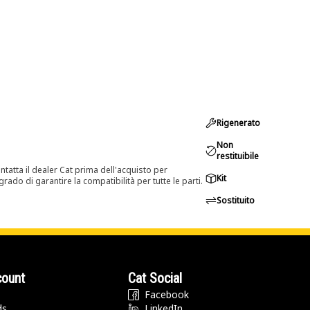
Rigenerato
Non
restituibile
tatta il dealer Cat prima dell'acquisto per
Kit
rado di garantire la compatibilità per tutte le parti.
Sostituito
count
Cat Social
Facebook
ds
LinkedIn