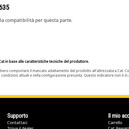
635
a compatibilità per questa parte.
at in base alle caratteristiche tecniche del produttore.
bero comportare il mancato adattamento del prodotto all'attrezzatura Cat. Con
e condizioni attuali e nella configurazione presunta. Questo indicatore non è in g
Supporto
Il mio ac
Contattaci
Carrello
Trova il dealer
Cat Rewar